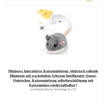
Migipaws Interaktives Katzenspielzeug, elektrisch rollende
Migimaus mit wackelndem Schwanz,Intelligenter Sensor,
Quietschen, Katzenspielzeug selbstbeschäftigung mit
Katzenminze,wiederaufladbar*
von Nanjing Dimeng Technology Co.,LTD.